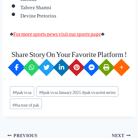
Tabrez Shamsi
Devine Pretorios
♣
For more sports news visit our sports page
♣
Share Story On Your Favorite Platform !
Post
#
#pak vs sa
#
#pak vs sa January 2021.#pak vs sa test series
Tags:
#
#sa tour of pak
Post
PREVIOUS
NEXT