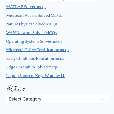
MATLAB Solved mcqs
Microsoft Access Solved MCQs
Nature Physics Solved MCQs
WAN Network Solved MCQs
Operating Systems Solved mcqs
Microsoft Office Certification mcqs
Early Childhood Education mcqs
Edge Chromium Solved mcqs
Laptop Shortcut Keys Window 11
تا زہ آرٹیکلز
تا
زہ
آرٹیکلز