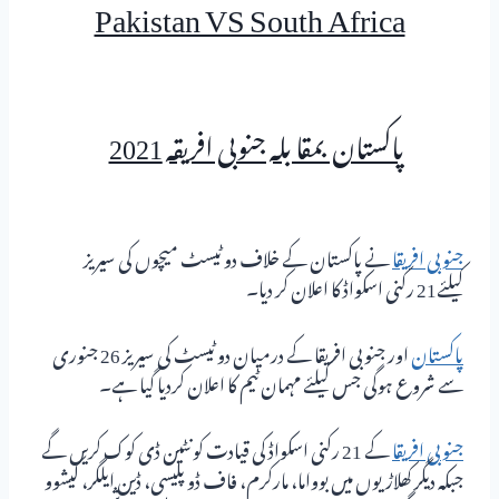
Pakistan VS South Africa
پاکستان بمقا بلہ جنوبی افریقہ 2021
جنوبی افریقا
نے پاکستان کے خلاف دو ٹیسٹ میچوں کی سیریز
کیلئے21 رکنی اسکواڈ کا اعلان کر دیا۔
پاکستان
اور جنوبی افریقا کے درمیان دو ٹیسٹ کی سیریز 26 جنوری
سے شروع ہوگی جس کیلئے مہمان ٹیم کا اعلان کردیا گیا ہے۔
جنوبی افریقا
کے 21 رکنی اسکواڈ کی قیادت کونٹین ڈی کوک کریں گے
جبکہ دیگر کھلاڑیوں میں بوواما، مارکرم، فاف ڈو پلیسی، ڈین ایلگر، کیشوو