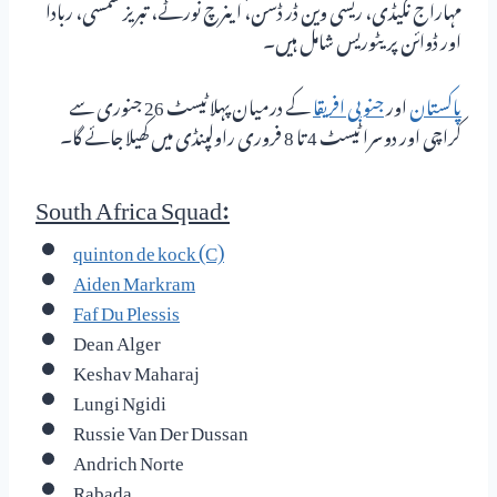
مہاراج نگیڈی، ریسی وین ڈر ڈسن، اینرچ نورٹے، تبریز شمسی، ربادا
اور ڈوائن پریٹوریس شامل ہیں۔
پاکستان
اور
جنوبی افریقا
کے درمیان پہلا ٹیسٹ 26 جنوری سے
کراچی اور دوسرا ٹیسٹ 4 تا 8 فروری راولپنڈی میں کھیلا جائے گا۔
:South Africa Squad
quinton de kock (C)
Aiden Markram
Faf Du Plessis
Dean Alger
Keshav Maharaj
Lungi Ngidi
Russie Van Der Dussan
Andrich Norte
Rabada